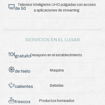
Televisor inteligente UHD
pulgadas con acceso
de 50
a aplicaciones de streaming
SERVICIOS EN EL LUGAR
Desayuno
en el establecimiento.
gratuito
Maquina
de hielo
Bebidas
calientes
Productos horneados
frescos