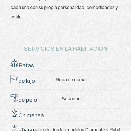
cada una con su propia personalidad, comodidades y
estilo.
SERVICIOS EN LA HABITACIÓN
Batas
Ropa de cama
de lujo
Secador
de pelo
Chimenea
Terraza
(excluidos los modelos Diamante y Rubí)
privada