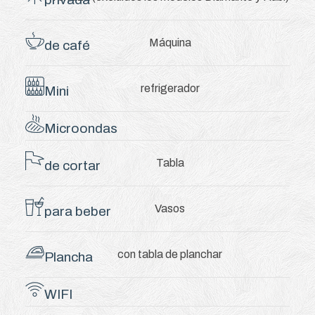
Máquina
de café
refrigerador
Mini
Microondas
Tabla
de cortar
Vasos
para beber
con tabla de planchar
Plancha
WIFI