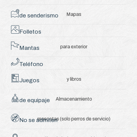
Mapas
de senderismo
Folletos
para exterior
Mantas
Teléfono
y libros
Juegos
Almacenamiento
de equipaje
mascotas (solo perros de servicio)
No se admiten