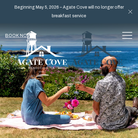
Beginning May 5, 2026 – Agate Cove will no longer offer
Cl
breakfast service
MEN
BOOK NOW
Item 2